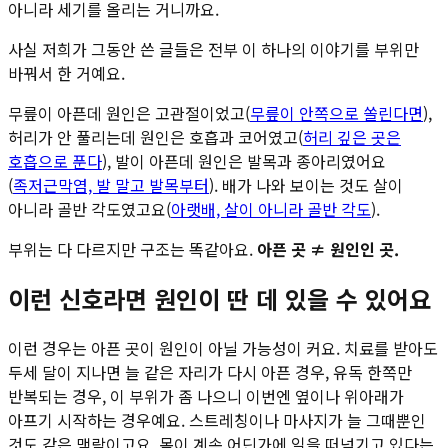
아니라 세기를 올리는 거니까요.
사실 저희가 그동안 쓴 글들은 전부 이 하나의 이야기를 부위만
바꿔서 한 거예요.
무릎이 아픈데 원인은 고관절이었고(
무릎이 안쪽으로 쏠린다면
),
허리가 안 풀리는데 원인은 호흡과 코어였고(
허리 깊은 곳은
호흡으로 푼다
), 발이 아픈데 원인은 발목과 종아리였어요
(
족저근막염, 발 말고 발목부터
). 배가 나와 보이는 것도 살이
아니라 골반 각도였고요(
아랫배, 살이 아니라 골반 각도
).
부위는 다 다르지만 구조는 똑같아요.
아픈 곳 ≠ 원인인 곳.
이런 신호라면 원인이 딴 데 있을 수 있어요
이런 경우는 아픈 곳이 원인이 아닐 가능성이 커요. 치료를 받아도
두세 달이 지나면 늘 같은 자리가 다시 아픈 경우, 유독 한쪽만
반복되는 경우, 이 부위가 좀 나으니 이번엔 옆이나 위아래가
아프기 시작하는 경우예요. 스트레칭이나 마사지가 늘 그때뿐인
것도 같은 맥락이고요. 몸이 계속 어딘가에 일을 떠넘기고 있다는