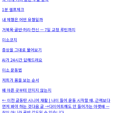
1분 셀프체크
내 체형은 어떤 유형일까
거북목·골반·허리·전신 — 7일 교정 루틴까지
미소코치
증상을 그대로 물어보기
AI가 24시간 답해드려요
미소 운동법
저희가 몸을 보는 순서
왜 아픈 곳부터 만지지 않는지
← 이전 글
동탄 시니어 재활 | 나이 들어 운동 시작할 때, 근력보다
먼저 봐야 하는 것
다음 글 →
다이어트해도 안 들어가는 아랫배 —
살이 아니라 골반 각도일 수 있습니다