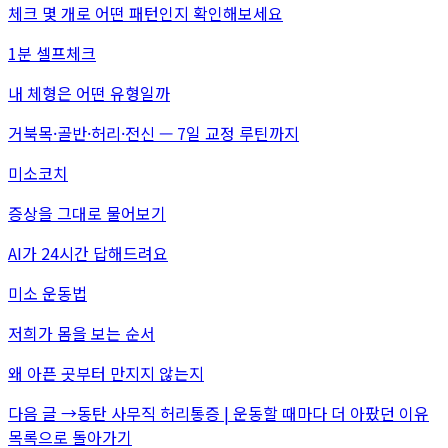
체크 몇 개로 어떤 패턴인지 확인해보세요
1분 셀프체크
내 체형은 어떤 유형일까
거북목·골반·허리·전신 — 7일 교정 루틴까지
미소코치
증상을 그대로 물어보기
AI가 24시간 답해드려요
미소 운동법
저희가 몸을 보는 순서
왜 아픈 곳부터 만지지 않는지
다음 글 →
동탄 사무직 허리통증 | 운동할 때마다 더 아팠던 이유
목록으로 돌아가기